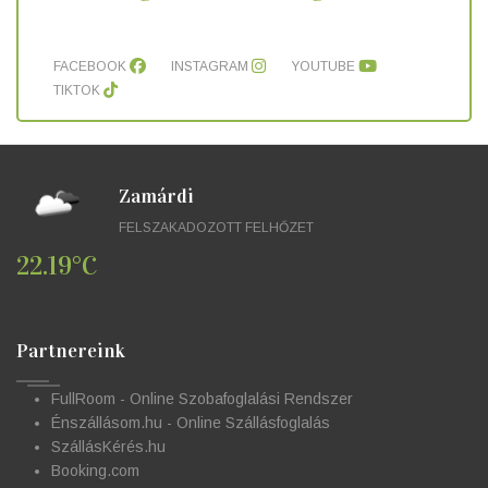
FACEBOOK
INSTAGRAM
YOUTUBE
TIKTOK
Zamárdi
FELSZAKADOZOTT FELHŐZET
22.19°C
Partnereink
FullRoom - Online Szobafoglalási Rendszer
Énszállásom.hu - Online Szállásfoglalás
SzállásKérés.hu
Booking.com