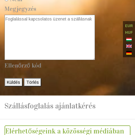
Megjegyzés
EUR
HUF
Ellenőrző kód
Küldés
Törlés
Szállásfoglalás ajánlatkérés
Elérhetőségeink a közösségi médiában