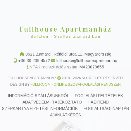
Fullhouse Apartmanház
Balaton - Szállás Zamárdiban
8621 Zamárdi, Rétföldi utca 11. Magyarország
+36 30 239 4572
fullhouse@fullhouseapartman.hu
NTAK regisztrációs szám:
MA23079655
FULLHOUSE APARTMANHÁZ
2018 -
2026 ALL RIGHTS RESERVED.
DESIGN BY
FULLROOM - ONLINE SZOBAFOGLALÁSI RENDSZER
INFORMÁCIÓ SZÁLLÁSUNKRÓL
FOGLALÁSI FELTÉTELEK
ADATVÉDELMI TÁJÉKOZTATÓ
HÁZIREND
SZÉPKÁRTYA FIZETÉSI INFORMÁCIÓK
FOGLALTSÁGI NAPTÁR
AJÁNLATKÉRÉS