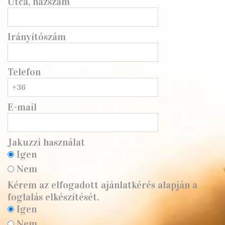
Utca, házszám
Irányítószám
Telefon
E-mail
Jakuzzi használat
Igen
Nem
Kérem az elfogadott ajánlatkérés alapján a
foglalás elkészítését.
Igen
Nem