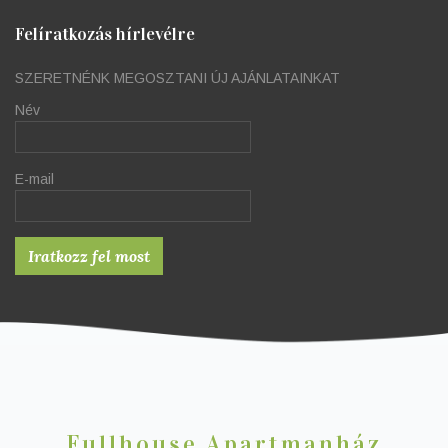
Felíratkozás hírlevélre
SZERETNÉNK MEGOSZTANI ÚJ AJÁNLATAINKAT
Név
E-mail
Fullhouse Apartmanház