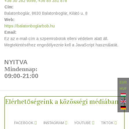
+36 30 282 9599,
+36 85 351 878
Cím:
Balatonboglár, 8630 Balatonboglár, Kilátó u. 8
Web:
https://balatonboglarbob.hu
Email:
Ez az e-mail-cím a szpemrobotok elleni védelem alatt áll.
Megtekintéséhez engedélyeznie kell a JavaScript használatát.
NYITVA
Mindennap:
09:00-21:00
EUR
HUF
Elérhetőségeink a közösségi médiában
FACEBOOK
INSTAGRAM
YOUTUBE
TIKTOK