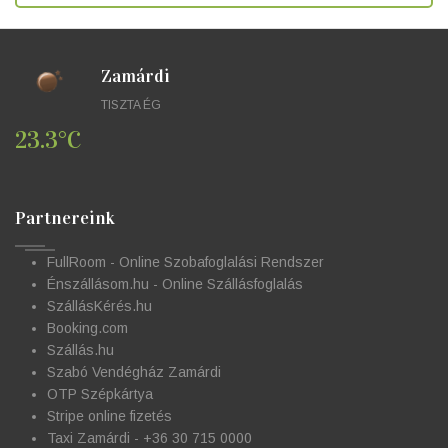
Zamárdi
TISZTA ÉG
23.3°C
Partnereink
FullRoom - Online Szobafoglalási Rendszer
Énszállásom.hu - Online Szállásfoglalás
SzállásKérés.hu
Booking.com
Szállás.hu
Szabó Vendégház Zamárdi
OTP Szépkártya
Stripe online fizetés
Taxi Zamárdi - +36 30 715 0000