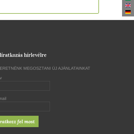
líratkozás hírlevélre
ERETNÉNK MEGOSZTANI ÚJ AJÁNLATAINKAT
v
mail