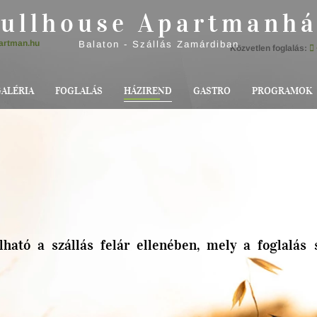
ullhouse Apartmanh
artman.hu
Balaton - Szállás Zamárdiban
Közvetlen foglalás:
ALÉRIA
FOGLALÁS
HÁZIREND
GASTRO
PROGRAMOK
alható a szállás felár ellenében, mely a foglalás