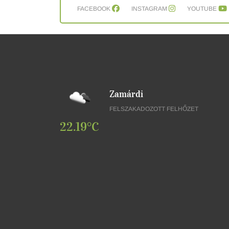
FACEBOOK
INSTAGRAM
YOUTUBE
Zamárdi
FELSZAKADOZOTT FELHŐZET
22.19°C