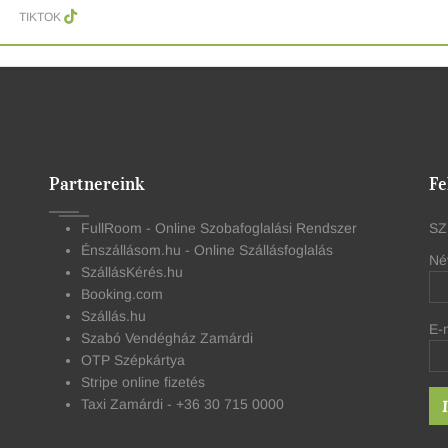
TIKTOK
Partnereink
Fe
FullRoom - Online Szobafoglalási Rendszer
SZ
Énszállásom.hu - Online Szállásfoglalás
Né
SzállásKérés.hu
Booking.com
Szállás.hu
E-
Szabó Vendégház Zamárdi
OTP Szépkártya
Stripe online fizetés
Taxi Zamárdi - +36 30 715 0000