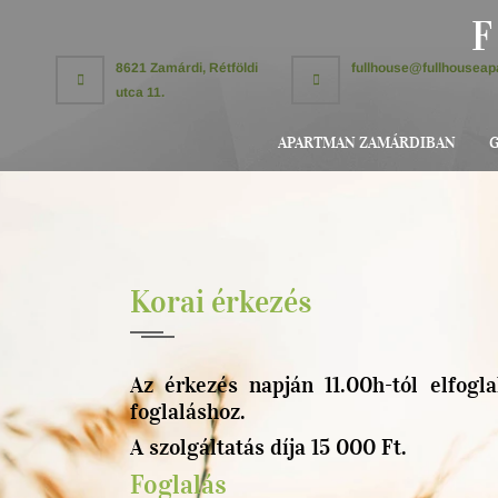
F
8621 Zamárdi, Rétföldi
fullhouse@fullhouseap
utca 11.
APARTMAN ZAMÁRDIBAN
G
Korai érkezés
Az érkezés napján 11.00h-tól elfogl
foglaláshoz.
A szolgáltatás díja 15 000 Ft.
Foglalás