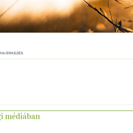
RAI ÉRKEZÉS
gi médiában