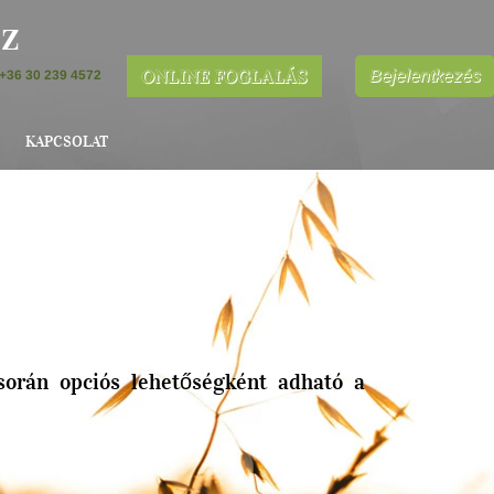
áz
ONLINE FOGLALÁS
Bejelentkezés
+36 30 239 4572
KAPCSOLAT
 során opciós lehetőségként adható a