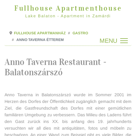
Fullhouse Apartmenthouse
Lake Balaton - Apartment in Zamárdi
FULLHOUSE APARTMANHÁZ
GASTRO
ANNO TAVERNA ÉTTEREM
Anno Taverna Restaurant -
Balatonszárszó
Anno Taverna in Balatonszárszó wurde im Sommer 2001 im
Herzen des Dorfes der Öffentlichkeit zugänglich gemacht mit dem
Ziel, die Gastfreundschaft des Dorfes mit einer gemütlichen
familiären Umgebung zu verbessern. Das Milieu des Ladens führt
den Gast zurück ins XX. bis anfang des 19. jahrhunderts
versuchten wir all dies mit antiquitäten, fotos und möbeln zu
beschwören. An einer Wand zum Beispiel gibt es viele Bilder, die