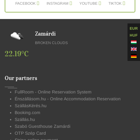
FACEBOOK
INSTAGRAM
YOUTUBE
TIKTOK
EUR
Zamárdi
HUF
BROKEN CLOUDS
22.19°C
Our partners
FullRoom - Online Reservation System
Énszállásom.hu - Online Accommodation Reservation
SzállásKérés.hu
Booking.com
Szállás.hu
Szabó Guesthouse Zamárdi
OTP Szép Card