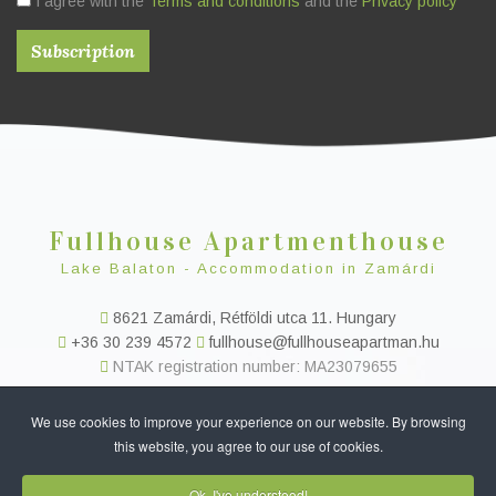
I agree with the
Terms and conditions
and the
Privacy policy
Fullhouse Apartmenthouse
Lake Balaton - Accommodation in Zamárdi
8621 Zamárdi, Rétföldi utca 11. Hungary
+36 30 239 4572
fullhouse@fullhouseapartman.hu
NTAK registration number: MA23079655
FULLHOUSE APARTMENTHOUSE
2018-2024 ALL RIGHTS RESERVED.
We use cookies to improve your experience on our website. By browsing
DESIGN BY
FULLROOM - ONLINE ROOM RESERVATION SYSTEM
this website, you agree to our use of cookies.
INFORMATION ABOUT OUR ACCOMMODATION
Ok, I've understood!