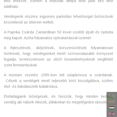
felől érkezve, szintén a második lámpa előtt jobb kéz felől
található.
Vendégeink részére ingyenes parkolási lehetőséget biztosítunk
közvetlenül az étterem mellett.
A Paprika Csárda Zamárdiban 50 évvel ezelőtt épült és nyitotta
meg kapuit. Azóta folyamatos nyitvatartással üzemel.
A fejlesztések, átépítések, korszerűsítések folyamatosan
történnek, hogy vendégeinket minél színvonalasabb környezet
fogadja, természetesen az előírt követelményeknek megfelelő
szint fenntartásával.
A mostani vezetés 1995-ben lett tulajdonosa a csárdának.
Célunk a vendégek minél teljesebb körű kiszolgálása, széles
étel- és italválaszték kialakítása.
EUR
Ételadagjaink bőségesek, és hisszük, hogy minden kedves
HUF
vendég aki nálunk étkezik, jóllakottan és megelégedve távozik.