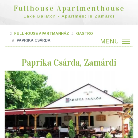
Fullhouse Apartmenthouse
Lake Balaton - Apartment in Zamárdi
FULLHOUSE APARTMANHÁZ
GASTRO
PAPRIKA CSÁRDA
Paprika Csárda, Zamárdi