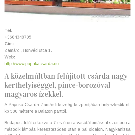
Tel.:
+3684348705
Cím:
Zamárdi, Honvéd utca 1.
Web:
http://www.paprikacsarda.eu
A közelmúltban felújított csárda nagy
kerthelyiséggel, pince-borozóval
magyaros ízekkel.
A Paprika Csárda Zamárdi község központjában helyezkedik el,
kb 500 méterre a Balaton parttól.
Budapest felől érkezve a 7-es úton a vasútállomással szemben a
második lámpás kereszteződés után a bal oldalon. Nagykanizsa