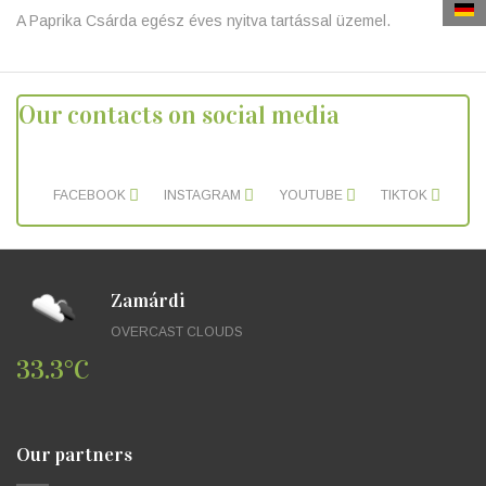
A Paprika Csárda egész éves nyitva tartással üzemel.
Our contacts on social media
FACEBOOK
INSTAGRAM
YOUTUBE
TIKTOK
Zamárdi
OVERCAST CLOUDS
33.3°C
Our partners